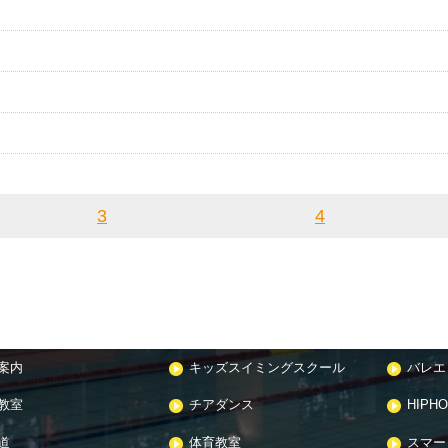
3
4
案内
キッズスイミングスクール
バレエ
教室
チアダンス
HIPH
道
体育教室
スマー