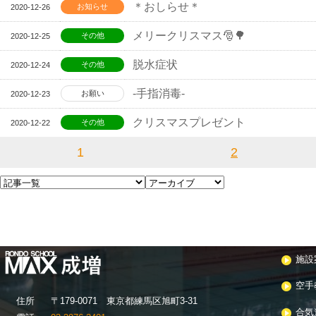
＊おしらせ＊
お知らせ
2020-12-26
メリークリスマス🎅🌳
その他
2020-12-25
脱水症状
その他
2020-12-24
-手指消毒-
お願い
2020-12-23
クリスマスプレゼント
その他
2020-12-22
1
2
施設
空手
住
所
〒179-0071 東京都練馬区旭町3-31
合気