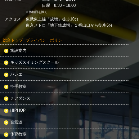
日曜 8:30～18:00
※休館日を除く
アクセス
東武東上線「成増」徒歩10分
東京メトロ「地下鉄成増」１番出口から徒歩5分
総合トップ
プライバシーポリシー
施設案内
キッズスイミングスクール
バレエ
空手教室
チアダンス
HIPHOP
合気道
体育教室