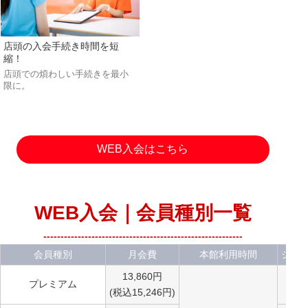
店頭の入会手続き時間を短
縮！
店頭での煩わしい手続きを最小
限に。
WEB入会はこちら
WEB入会｜会員種別一覧
----------------------------------------------------------
会員種別
月会費
本館利用時間
ジム
13,860円
プレミアム
(税込15,246円)