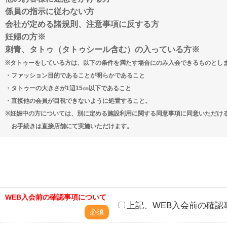
係員の指示に従わない方
会社が定める諸規則、注意事項に反する方
妊婦の方※
刺青、タトゥ（タトゥシール含む）の入っている方※
※タトゥーをしている方は、以下の条件を満たす場合にのみ入会できるものとし
・ファッション目的であることが明らかであること
・タトゥーの大きさが1辺15㎝以下であること
・直接他の会員が目視できないように処置すること。
※妊娠中の方については、別に定める施設利用に関する同意事項に同意いただ
お手続きは直接店舗にて実施いただけます。
WEB入会前の確認事項について
上記、WEB入会前の確認
必須