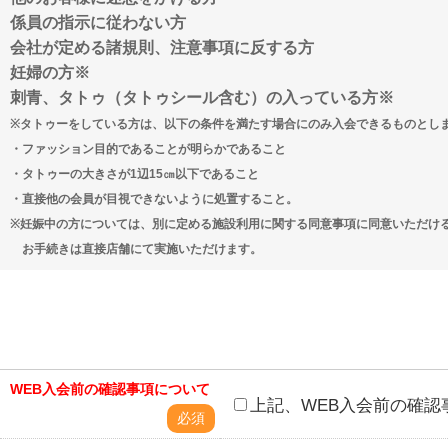
係員の指示に従わない方
会社が定める諸規則、注意事項に反する方
妊婦の方※
刺青、タトゥ（タトゥシール含む）の入っている方※
※タトゥーをしている方は、以下の条件を満たす場合にのみ入会できるものとし
・ファッション目的であることが明らかであること
・タトゥーの大きさが1辺15㎝以下であること
・直接他の会員が目視できないように処置すること。
※妊娠中の方については、別に定める施設利用に関する同意事項に同意いただ
お手続きは直接店舗にて実施いただけます。
WEB入会前の確認事項について
上記、WEB入会前の確認
必須