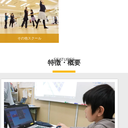
その他スクール
FEATURES
特徴・概要