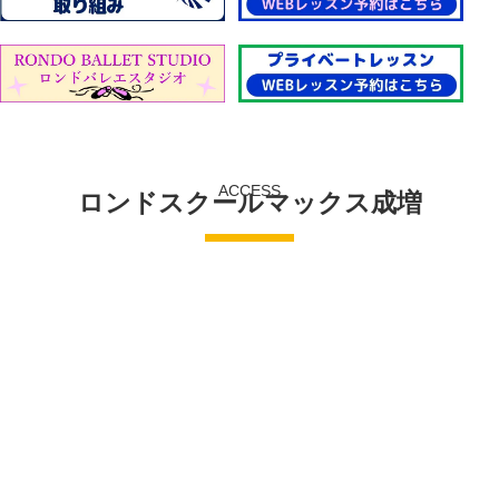
ACCESS
ロンドスクールマックス成増