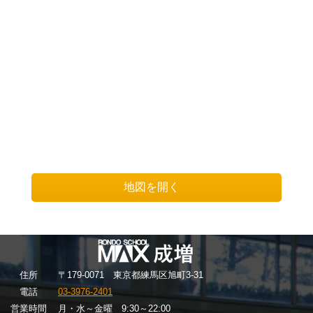
地図を開く
住
所
〒179-0071 東京都練馬区旭町3-31
電話
03-3976-2401
営業時間
月・水～金曜 9:30～22:00