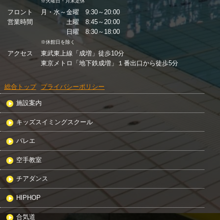
※火曜日・月末定休
フロント
月・水～金曜 9:30～20:00
営業時間
土曜 8:45～20:00
日曜 8:30～18:00
※休館日を除く
アクセス
東武東上線「成増」徒歩10分
東京メトロ「地下鉄成増」１番出口から徒歩5分
総合トップ
プライバシーポリシー
施設案内
キッズスイミングスクール
バレエ
空手教室
チアダンス
HIPHOP
合気道