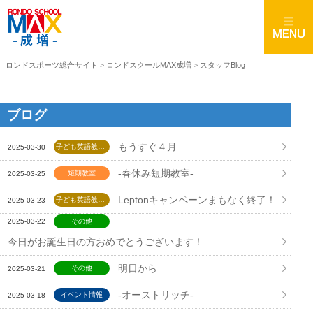
ロンドスポーツ総合サイト
>
ロンドスクールMAX成増
>
スタッフBlog
ブログ
もうすぐ４月
子ども英語教室 Lepton
2025-03-30
-春休み短期教室-
短期教室
2025-03-25
Leptonキャンペーンまもなく終了！
子ども英語教室 Lepton
2025-03-23
その他
2025-03-22
今日がお誕生日の方おめでとうございます！
明日から
その他
2025-03-21
-オーストリッチ-
イベント情報
2025-03-18