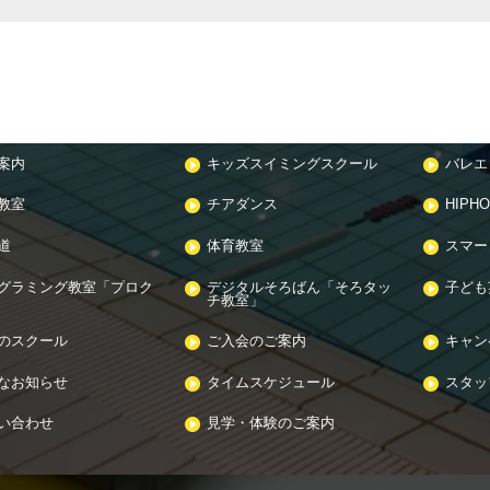
案内
キッズスイミングスクール
バレエ
教室
チアダンス
HIPH
道
体育教室
スマー
グラミング教室「プロク
デジタルそろばん「そろタッ
子ども
チ教室」
のスクール
ご入会のご案内
キャン
なお知らせ
タイムスケジュール
スタッフ
い合わせ
見学・体験のご案内