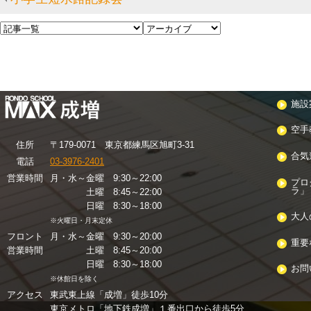
施設
空手
住
所
〒179-0071 東京都練馬区旭町3-31
合気
電話
03-3976-2401
営業時間
月・水～金曜 9:30～22:00
プロ
ラ」
土曜 8:45～22:00
日曜 8:30～18:00
大人
※火曜日・月末定休
フロント
月・水～金曜 9:30～20:00
重要
営業時間
土曜 8:45～20:00
日曜 8:30～18:00
お問
※休館日を除く
アクセス
東武東上線「成増」徒歩10分
東京メトロ「地下鉄成増」１番出口から徒歩5分