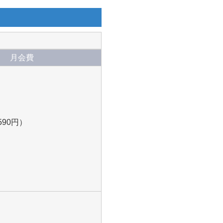
月会費
,590円）