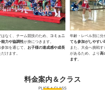
ではなく、チーム競技のため、
コミュニ
年齢・レベル別に分
ン能力や協調性
が身につきます。
ても参加がしやすい
の参加を通じて、
お子様の達成感や成長
また、大会へ挑戦す
ただけます。
があるため、より
高
ます
。
料金案内＆クラス
PLICE & CLASS