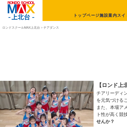
トップページ
施設案内
スイ
ロンドスクールMAX上北台
>
チアダンス
【ロンド上
チアリーディ
を元気づける
また、本場ア
ト性が高く競
せんか？