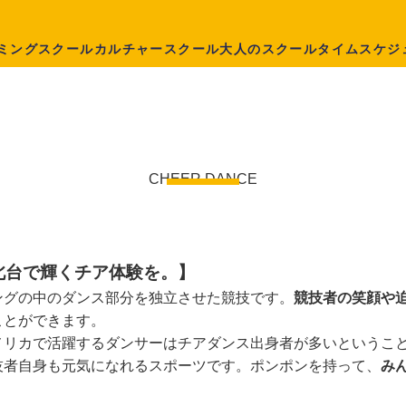
ミングスクール
カルチャースクール
大人のスクール
タイムスケジ
チアダンス上北台校
CHEER DANCE
北台で輝くチア体験を。】
ングの中のダンス部分を独立させた競技です。
競技者の笑顔や
ことができます。
メリカで活躍するダンサーはチアダンス出身者が多いというこ
技者自身も元気になれるスポーツです。ポンポンを持って、
み