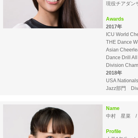
現役チアダン
Awards
2017年
ICU World Ch
THE Dance Wo
Asian Cheerle
Dance Drill 
Division C
2018年
USA Nationa
Jazz部門 Div
Name
中村 星菜 / S
Profile