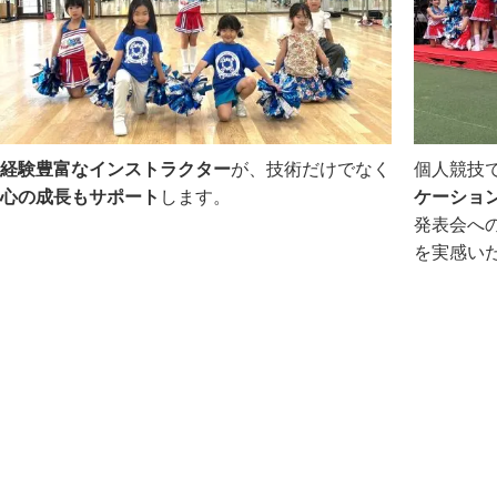
経験豊富なインストラクター
が、技術だけでなく
個人競技
心の成長もサポート
します。
ケーショ
発表会へ
を実感い