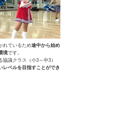
かれているため
途中から始め
環境
です。
る協議クラス（小3～中3）
いレベルを目指すことができ