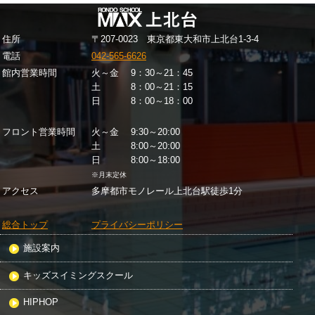
住所
〒207-0023 東京都東大和市上北台1-3-4
電話
042-565-6626
館内営業時間
火～金 9：30～21：45
土 8：00～21：15
日 8：00～18：00
フロント営業時間
火～金 9:30～20:00
土 8:00～20:00
日 8:00～18:00
※月末定休
アクセス
多摩都市モノレール上北台駅徒歩1分
総合トップ
プライバシーポリシー
施設案内
キッズスイミングスクール
HIPHOP