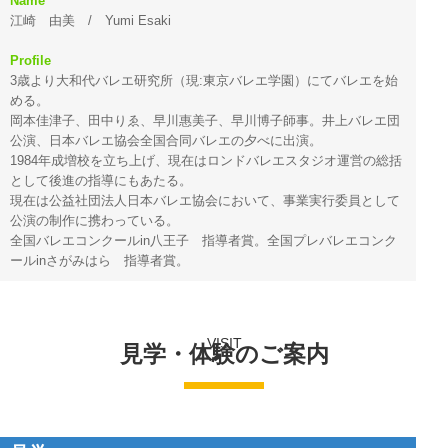
Name
江崎 由美 / Yumi Esaki
Profile
3歳より大和代バレエ研究所（現:東京バレエ学園）にてバレエを始
める。
岡本佳津子、田中りゑ、早川惠美子、早川博子師事。井上バレエ団
公演、日本バレエ協会全国合同バレエの夕べに出演。
1984年成増校を立ち上げ、現在はロンドバレエスタジオ運営の総括
として後進の指導にもあたる。
現在は公益社団法人日本バレエ協会において、事業実行委員として
公演の制作に携わっている。
全国バレエコンクールin八王子 指導者賞。全国プレバレエコンク
ールinさがみはら 指導者賞。
VISIT
見学・体験のご案内