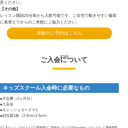
意ください。
【その他】
レッスン開始20分前から入館可能です。ご自宅で動きやすい服装
に着替えてからのご来館にご協力ください。
体験のご予約はこちら
JOIN
ご入会について
キッズスクール入会時に必要なもの
●月会費（2ヵ月分）
●入会金
●キャッシュカード※1
●顔写真1枚（3.0cm×2.5cm）
※1 キャッシュカードより口座振替のご登録をいただけるPay-easy（ペイジー）口座振替受