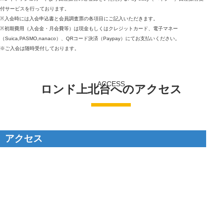
付サービスを行っております。
※入会時には入会申込書と会員調査票の各項目にご記入いただきます。
※初期費用（入会金・月会費等）は現金もしくはクレジットカード、電子マネー
（Suica,PASMO,nanaco）、QRコード決済（Paypay）にてお支払いください。
※ご入会は随時受付しております。
ACCESS
ロンド上北台へのアクセス
アクセス