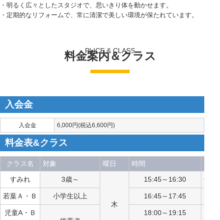
・明るく広々としたスタジオで、思いきり体を動かせます。
・定期的なリフォームで、常に清潔で美しい環境が保たれています。
PLICE & CLASS
料金案内＆クラス
入会金
入会金
6,000円(税込6,600円)
料金表&クラス
クラス名
対象
曜日
時間
月会
すみれ
3歳～
15:45～16:30
6,2
若葉Ａ・Ｂ
小学生以上
16:45～17:45
7,2
木
児童A・Ｂ
18:00～19:15