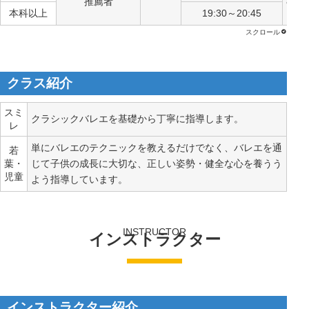
推薦者
8,7
本科以上
19:30～20:45
クラス紹介
スミ
クラシックバレエを基礎から丁寧に指導します。
レ
単にバレエのテクニックを教えるだけでなく、バレエを通
若
葉・
じて子供の成長に大切な、正しい姿勢・健全な心を養うう
児童
よう指導しています。
INSTRUCTOR
インストラクター
インストラクター紹介