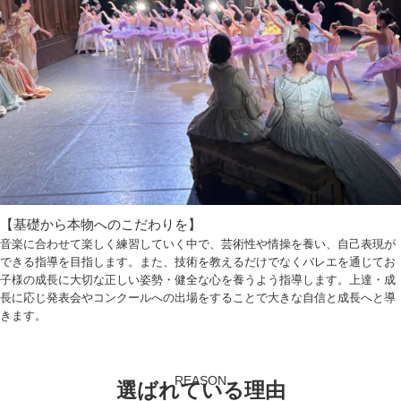
【基礎から本物へのこだわりを】
音楽に合わせて楽しく練習していく中で、芸術性や情操を養い、自己表現が
できる指導を目指します。また、技術を教えるだけでなくバレエを通じてお
子様の成長に大切な正しい姿勢・健全な心を養うよう指導します。上達・成
長に応じ発表会やコンクールへの出場をすることで大きな自信と成長へと導
きます。
REASON
選ばれている理由