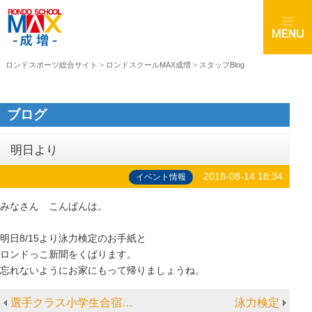
ロンドスポーツ総合サイト
>
ロンドスクールMAX成増
>
スタッフBlog
ブログ
明日より
2018-08-14 18:34
イベント情報
みなさん こんばんは。
明日8/15より泳力検定のお手紙と
ロンドっこ新聞をくばります。
忘れないようにお家にもって帰りましょうね。
選手クラス小学生合宿②情報
泳力検定