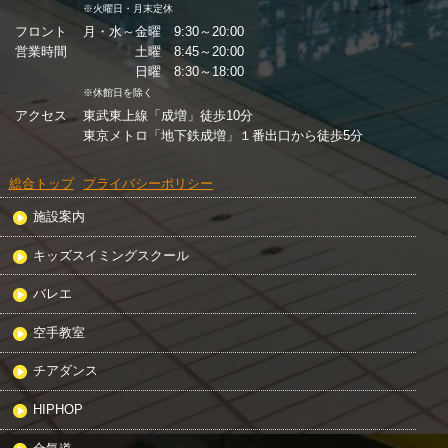
※火曜日・月末定休
フロント
月・水～金曜 9:30～20:00
営業時間
土曜 8:45～20:00
日曜 8:30～18:00
※休館日を除く
アクセス
東武東上線「成増」徒歩10分
東京メトロ「地下鉄成増」１番出口から徒歩5分
総合トップ
プライバシーポリシー
施設案内
キッズスイミングスクール
バレエ
空手教室
チアダンス
HIPHOP