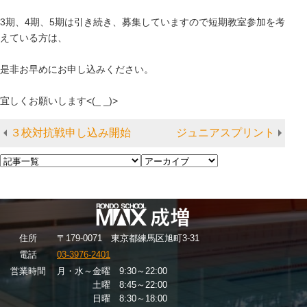
3期、4期、5期は引き続き、募集していますので短期教室参加を考
えている方は、
是非お早めにお申し込みください。
宜しくお願いします<(_ _)>
３校対抗戦申し込み開始
ジュニアスプリント
住
所
〒179-0071 東京都練馬区旭町3-31
電話
03-3976-2401
営業時間
月・水～金曜 9:30～22:00
土曜 8:45～22:00
日曜 8:30～18:00