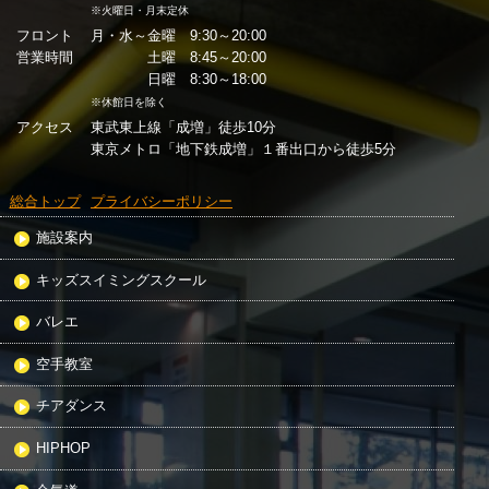
※火曜日・月末定休
フロント
月・水～金曜 9:30～20:00
営業時間
土曜 8:45～20:00
日曜 8:30～18:00
※休館日を除く
アクセス
東武東上線「成増」徒歩10分
東京メトロ「地下鉄成増」１番出口から徒歩5分
総合トップ
プライバシーポリシー
施設案内
キッズスイミングスクール
バレエ
空手教室
チアダンス
HIPHOP