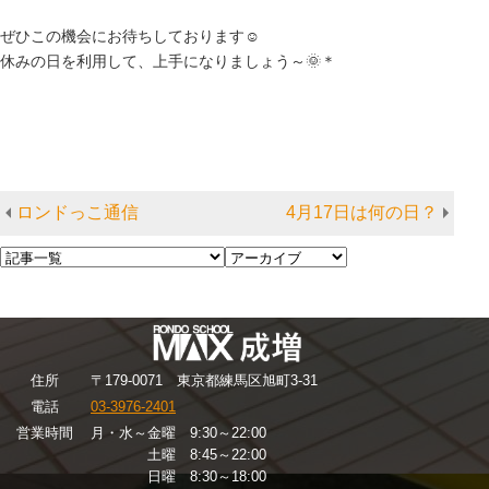
ぜひこの機会にお待ちしております☺
休みの日を利用して、上手になりましょう～🌞＊
ロンドっこ通信
4月17日は何の日？
住
所
〒179-0071 東京都練馬区旭町3-31
電話
03-3976-2401
営業時間
月・水～金曜 9:30～22:00
土曜 8:45～22:00
日曜 8:30～18:00