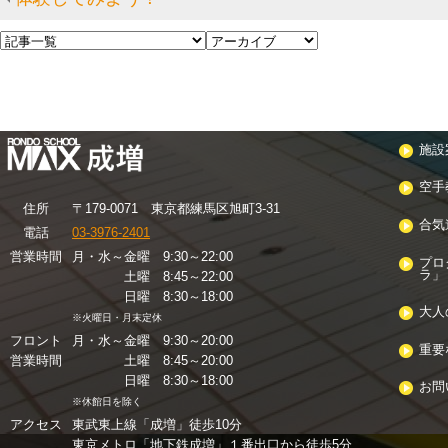
施設
空手
住
所
〒179-0071 東京都練馬区旭町3-31
合気
電話
03-3976-2401
営業時間
月・水～金曜 9:30～22:00
プロ
ラ」
土曜 8:45～22:00
日曜 8:30～18:00
大人
※火曜日・月末定休
フロント
月・水～金曜 9:30～20:00
重要
営業時間
土曜 8:45～20:00
日曜 8:30～18:00
お問
※休館日を除く
アクセス
東武東上線「成増」徒歩10分
東京メトロ「地下鉄成増」１番出口から徒歩5分