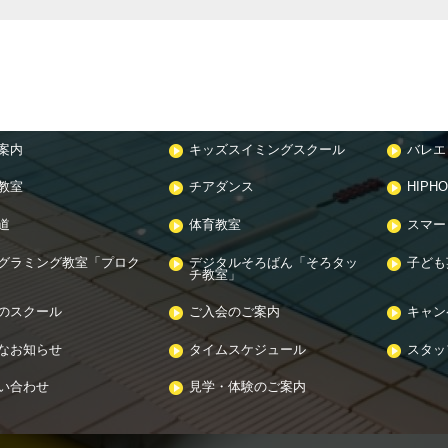
案内
キッズスイミングスクール
バレエ
教室
チアダンス
HIPH
道
体育教室
スマー
グラミング教室「プロク
デジタルそろばん「そろタッ
子ども
チ教室」
のスクール
ご入会のご案内
キャン
なお知らせ
タイムスケジュール
スタッフ
い合わせ
見学・体験のご案内