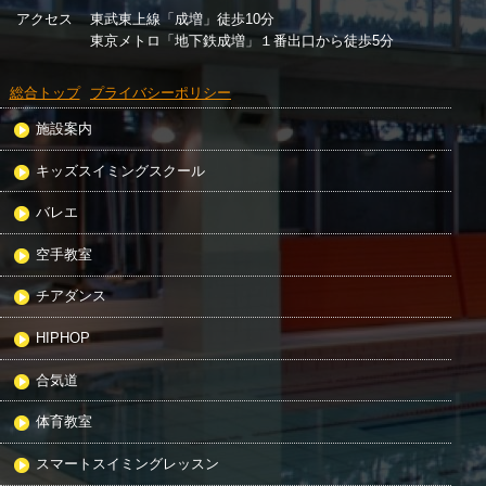
アクセス
東武東上線「成増」徒歩10分
東京メトロ「地下鉄成増」１番出口から徒歩5分
総合トップ
プライバシーポリシー
施設案内
キッズスイミングスクール
バレエ
空手教室
チアダンス
HIPHOP
合気道
体育教室
スマートスイミングレッスン