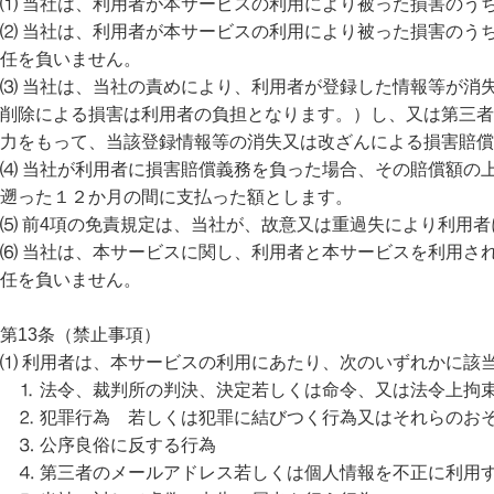
⑴ 当社は、利用者が本サービスの利用により被った損害のう
⑵ 当社は、利用者が本サービスの利用により被った損害のう
任を負いません。
⑶ 当社は、当社の責めにより、利用者が登録した情報等が消
削除による損害は利用者の負担となります。）し、又は第三者
力をもって、当該登録情報等の消失又は改ざんによる損害賠償
⑷ 当社が利用者に損害賠償義務を負った場合、その賠償額の
遡った１２か月の間に支払った額とします。
⑸ 前4項の免責規定は、当社が、故意又は重過失により利用
⑹ 当社は、本サービスに関し、利用者と本サービスを利用さ
任を負いません。
第13条（禁止事項）
⑴ 利用者は、本サービスの利用にあたり、次のいずれかに該
⒈ 法令、裁判所の判決、決定若しくは命令、又は法令上拘
⒉ 犯罪行為 若しくは犯罪に結びつく行為又はそれらのお
⒊ 公序良俗に反する行為
⒋ 第三者のメールアドレス若しくは個人情報を不正に利用