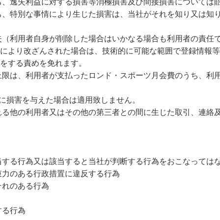
ち、逸失利益に対する損害等消極損害及び間接損害については
ち、特別な事情により生じた損害は、当社がそれを知り又は知
失（利用者自身が削除した場合はいかなる場合も利用者の責任
により改ざんされた場合は、技術的に可能な範囲で登録情報等
をする責めを免れます。
上限は、利用者が支払ったロンド・スポーツ月会費のうち、利
者に損害を与えた場合は適用致しません。
れる他の利用者又はその他の第三者との間に生じた取引、連絡
当する行為又は該当すると当社が判断する行為をおこなっては
束力のある行政措置に違反する行為
それのある行為
する行為