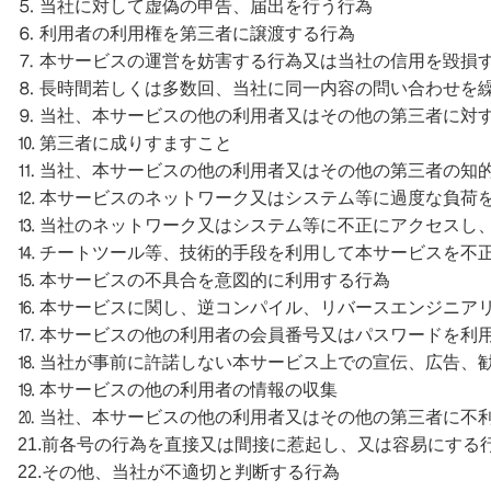
⒌ 当社に対して虚偽の申告、届出を行う行為
⒍ 利用者の利用権を第三者に譲渡する行為
⒎ 本サービスの運営を妨害する行為又は当社の信用を毀損
⒏ 長時間若しくは多数回、当社に同一内容の問い合わせを
⒐ 当社、本サービスの他の利用者又はその他の第三者に対
⒑ 第三者に成りすますこと
⒒ 当社、本サービスの他の利用者又はその他の第三者の知
⒓ 本サービスのネットワーク又はシステム等に過度な負荷
⒔ 当社のネットワーク又はシステム等に不正にアクセスし
⒕ チートツール等、技術的手段を利用して本サービスを不
⒖ 本サービスの不具合を意図的に利用する行為
⒗ 本サービスに関し、逆コンパイル、リバースエンジニア
⒘ 本サービスの他の利用者の会員番号又はパスワードを利
⒙ 当社が事前に許諾しない本サービス上での宣伝、広告、
⒚ 本サービスの他の利用者の情報の収集
⒛ 当社、本サービスの他の利用者又はその他の第三者に不
21.前各号の行為を直接又は間接に惹起し、又は容易にする
22.その他、当社が不適切と判断する行為