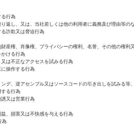
する行為
繰り返し、又は、当社若しくは他の利用者に義務及び理由等の
する詐欺又は脅迫行為
的財産権、肖像権、プライバシーの権利、名誉、その他の権利
をかける行為
、又は不正なアクセスを試みる行為
正に操作する行為
リング、逆アセンブル又はソースコードの引き出しを試みる等
用する行為
勧誘又は営業行為
利益、損害又は不快感を与える行為
行為