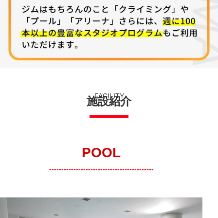
FACILITY
施設紹介
POOL
-------------------------------------------