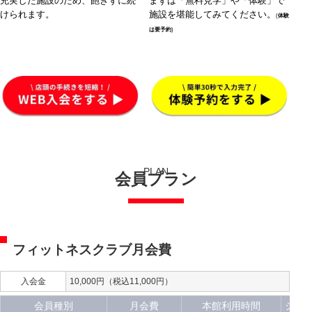
充実した施設のため、飽きずに続
まずは「無料見学」や「体験」で
けられます。
施設を堪能してみてください。
(
体験
は要予約
)
PLAN
会員プラン
フィットネスクラブ月会費
入会金
10,000円（税込11,000円）
会員種別
月会費
本館利用時間
ジム