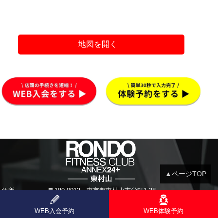
地図を開く
▲ページTOP
住所
〒189-0013 東京都東村山市栄町1-28
電話
042-392-7814
WEB入会予約
WEB体験予約
営業時間
月・火・水・金 9:00～23:00