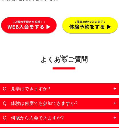
Q&A
よくあるご質問
Q 見学はできますか?
Q 体験は何度でも参加できますか?
Q 何歳から入会できますか?