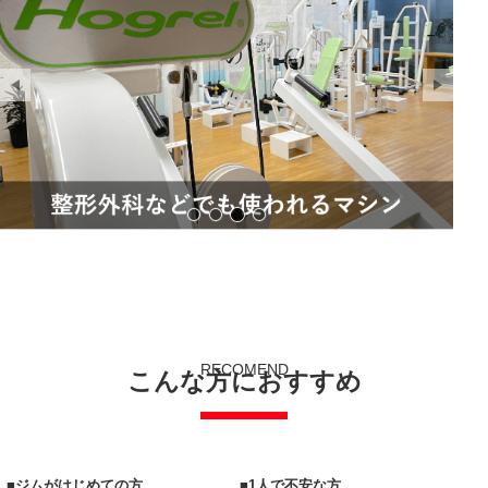
クライミング
バーチャルスタジオ
ほぐれる
サンプル画像1
RECOMEND
こんな方におすすめ
■ジムがはじめての方
■1人で不安な方