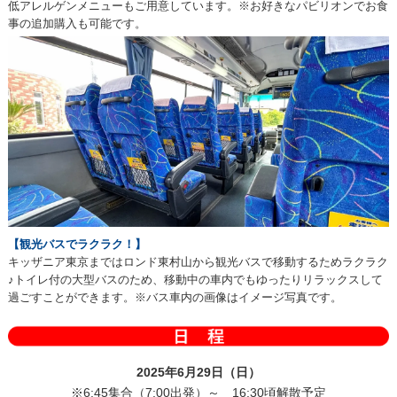
低アレルゲンメニューもご用意しています。※お好きなパビリオンでお食
事の追加購入も可能です。
【観光バスでラクラク！】
キッザニア東京まではロンド東村山から観光バスで移動するためラクラク
♪トイレ付の大型バスのため、移動中の車内でもゆったりリラックスして
過ごすことができます。※バス車内の画像はイメージ写真です。
2025年6月29日（日）
※6:45集合（7:00出発）～ 16:30頃解散予定