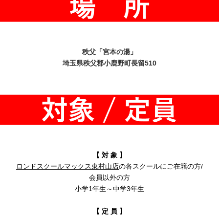
秩父「宮本の湯」
埼玉県秩父郡小鹿野町長留510
【 対 象 】
ロンドスクールマックス東村山店
の各スクールにご在籍の方/
会員以外の方
小学1年生～中学3年生
【 定 員 】