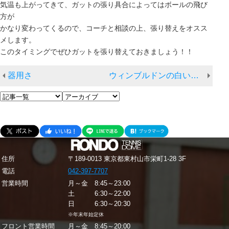
気温も上がってきて、ガットの張り具合によってはボールの飛び
方が
かなり変わってくるので、コーチと相談の上、張り替えをオスス
メします。
このタイミングでぜひガットを張り替えておきましょう！！
器用さ
ウィンブルドンの白いウェア
住所
〒189-0013 東京都東村山市栄町1-28 3F
電話
042-397-7707
営業時間
月～金 8:45～23:00
土 6:30～22:00
日 6:30～20:30
※年末年始定休
フロント営業時間
月～金 8:45～20:00