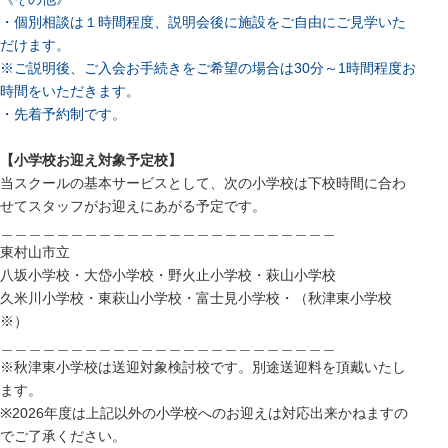
・個別相談は１時間程度、説明会後に施設をご自由にご見学いた
だけます。
※ご説明後、ご入会お手続きをご希望の場合は30分～1時間程度お
時間をいただきます。
・先着予約制です。
【小学校お迎え対象予定校】
当スクールの基本サービスとして、次の小学校は下校時間に合わ
せてスタッフがお迎えにあがる予定です。
＿＿＿＿＿＿＿＿＿＿＿＿＿＿＿＿＿＿＿＿＿＿＿＿
東村山市立
八坂小学校・大岱小学校・野火止小学校・萩山小学校
久米川小学校・東萩山小学校・富士見小学校・（秋津東小学校
※）
＿＿＿＿＿＿＿＿＿＿＿＿＿＿＿＿＿＿＿＿＿＿＿＿
※秋津東小学校は送迎対象検討校です。別途送迎料を頂戴いたし
ます。
※2026年度は上記以外の小学校へのお迎えは対応出来かねますの
でご了承ください。