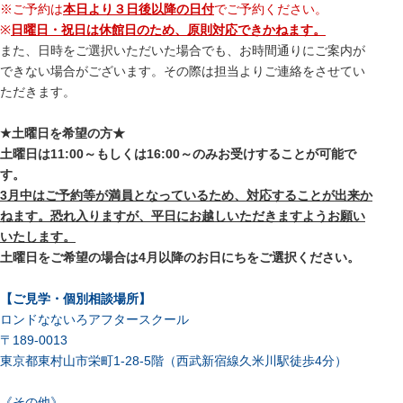
※ご予約は
本日より３日後以降の日付
でご予約ください。
※
日曜日・祝日は休館日のため、原則対応できかねます。
また、日時をご選択いただいた場合でも、お時間通りにご案内が
できない場合がございます。その際は担当よりご連絡をさせてい
ただきます。
★土曜日を希望の方★
土曜日は11:00～もしくは16:00～のみお受けすることが可能で
す。
3月中はご予約等が満員となっているため、対応することが出来か
ねます。恐れ入りますが、平日にお越しいただきますようお願い
いたします。
土曜日をご希望の場合は4月以降のお日にちをご選択ください。
【ご見学・個別相談場所】
ロンドなないろアフタースクール
〒189-0013
東京都東村山市栄町1-28-5階（西武新宿線久米川駅徒歩4分）
《その他》