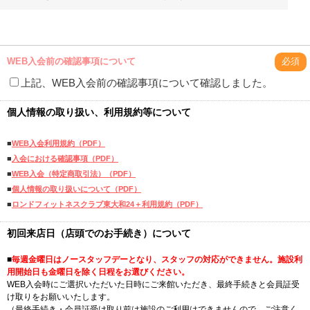
WEB入会前の確認事項について
必須
上記、WEB入会前の確認事項について確認しました。
個人情報の取り扱い、利用規約等について
■
WEB入会利用規約（PDF）
■
入会における確認事項（PDF）
■
WEB入会（特定商取引法）（PDF）
■
個人情報の取り扱いについて（PDF）
■
ロンドフィットネスクラブ東大和24＋利用規約（PDF）
初回来店日（店頭でのお手続き）について
■
毎週金曜日はノースタッフデーとなり、スタッフの対応ができません。施設利
用開始日も金曜日を除く日程をお選びください。
WEB入会時にご選択いただいた日時にご来館いただき、最終手続きと会員証受
け取りをお願いいたします。
（最終手続き・会員証受け取り前は施設のご利用はできませんので、ご注意く