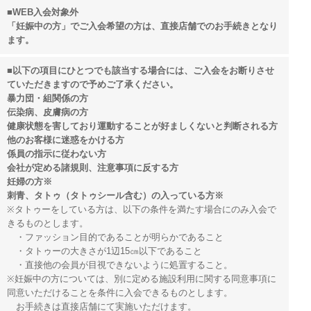
■WEB入会対象外
「妊娠中の方」でご入会希望の方は、直接店舗でのお手続きとなり
ます。
■以下の項目にひとつでも該当する場合には、ご入会をお断りさせ
ていただきますので予めご了承ください。
暴力団・組関係の方
伝染病、皮膚病の方
健康状態を害しており運動することが好ましくないと判断される方
他のお客様に迷惑をかける方
係員の指示に従わない方
会社が定める諸規則、注意事項に反する方
妊婦の方※
刺青、タトゥ（タトゥシール含む）の入っている方※
※タトゥーをしている方は、以下の条件を満たす場合にのみ入会で
きるものとします。
・ファッション目的であることが明らかであること
・タトゥーの大きさが1辺15㎝以下であること
・直接他の会員が目視できないように処置すること。
※妊娠中の方については、別に定める施設利用に関する同意事項に
同意いただけることを条件に入会できるものとします。
お手続きは直接店舗にて実施いただけます。