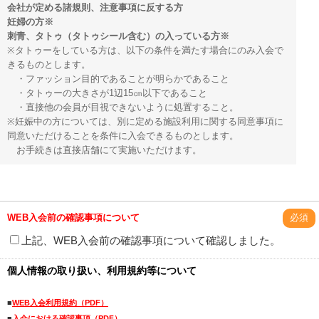
会社が定める諸規則、注意事項に反する方
妊婦の方※
刺青、タトゥ（タトゥシール含む）の入っている方※
※タトゥーをしている方は、以下の条件を満たす場合にのみ入会で
きるものとします。
・ファッション目的であることが明らかであること
・タトゥーの大きさが1辺15㎝以下であること
・直接他の会員が目視できないように処置すること。
※妊娠中の方については、別に定める施設利用に関する同意事項に
同意いただけることを条件に入会できるものとします。
お手続きは直接店舗にて実施いただけます。
WEB入会前の確認事項について
必須
上記、WEB入会前の確認事項について確認しました。
個人情報の取り扱い、利用規約等について
■
WEB入会利用規約（PDF）
■
入会における確認事項（PDF）