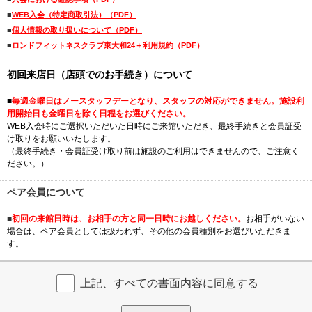
■
WEB入会（特定商取引法）（PDF）
■
個人情報の取り扱いについて（PDF）
■
ロンドフィットネスクラブ東大和24＋利用規約（PDF）
初回来店日（店頭でのお手続き）について
■
毎週金曜日はノースタッフデーとなり、スタッフの対応ができません。施設利
用開始日も金曜日を除く日程をお選びください。
WEB入会時にご選択いただいた日時にご来館いただき、最終手続きと会員証受
け取りをお願いいたします。
（最終手続き・会員証受け取り前は施設のご利用はできませんので、ご注意く
ださい。）
ペア会員について
■
初回の来館日時は、お相手の方と同一日時にお越しください。
お相手がいない
場合は、ペア会員としては扱われず、その他の会員種別をお選びいただきま
す。
上記、すべての書面内容に同意する