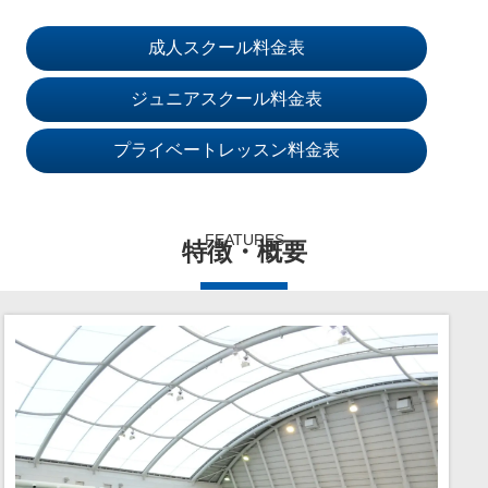
成人スクール料金表
ジュニアスクール料金表
プライベートレッスン料金表
FEATURES
特徴・概要