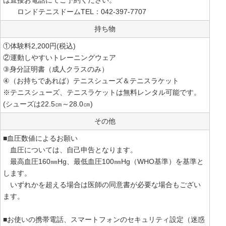
は直接お電話にてご予約ください。
ロンドテニスドームTEL：042-397-7707
持ち物
①体験料2,200円(税込)
②運動しやすいトレーニングウェア
③身分証明書（成人クラスのみ）
④（お持ちであれば）テニスシューズ＆テニスラケット
※テニスシューズ、テニスラケットは無料レンタル可能です。
(シューズは22.5㎝～28.0㎝)
その他
■血圧数値によるお願い
血圧については、自己申告となります。
最高血圧160㎜Hg、最低血圧100㎜Hg（WHO基準）を基準と
します。
いずれかを超える場合は医師の同意書が必要な場合もござい
ます。
■お使いの携帯電話、スマートフォンのセキュリティ設定（迷惑