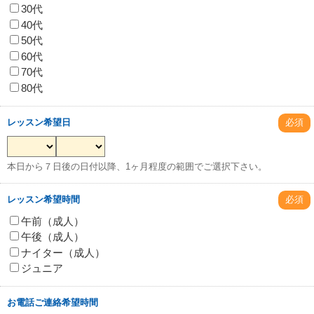
30代
40代
50代
60代
70代
80代
レッスン希望日
必須
本日から７日後の日付以降、1ヶ月程度の範囲でご選択下さい。
レッスン希望時間
必須
午前（成人）
午後（成人）
ナイター（成人）
ジュニア
お電話ご連絡希望時間