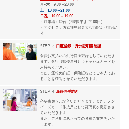
月~木 9:30～20:00
土 10:00～21:00
日祝 10:00～19:00
・駐車場：69台（2時間半まで100円）
・アクセス：西武拝島線東大和市駅より徒歩7
分
STEP ３
口座登録・身分証明書確認
会費お支払いの銀行口座登録をしていただき
ます。
銀行（郵便局可）キャッシュカード
を
お持ちください。
また、運転免許証・保険証などでご本人であ
ることを確認させていただきます。
STEP ４
最終
お手続き
必要書類をご記入いただきます。また、メン
バーズカード作成用として顔写真を撮影させ
ていただきます。
また、ご利用にあたっての各種ご案内をいた
します。