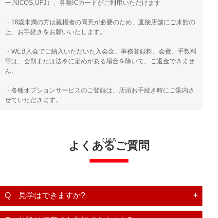
ー,NICOS,UFJ）、各種ICカードがご利用いただけます
・18歳未満の方は親権者の同意が必要のため、直接店舗にご来館の
上、お手続きをお願いいたします。
・WEB入会でご納入いただいた入会金、事務登録料、会費、手数料
等は、会則または法令に定めがある場合を除いて、ご返金できませ
ん。
・各種オプションサービスのご登録は、店頭お手続き時にご案内さ
せていただきます。
Q&A
よくあるご質問
Q 見学はできますか?