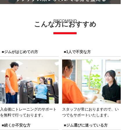
RECOMEND
こんな方におすすめ
■ジムがはじめての方
■1人で不安な方
入会後にトレーニングのサポート
スタッフが常におりますので、い
を無料で行っております。
つでもサポートいたします。
■続くか不安な方
■ジム選びに迷っている方