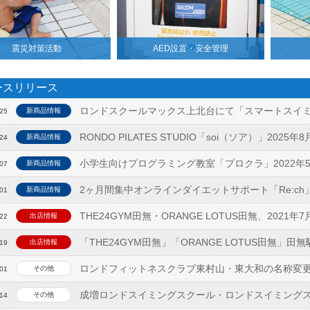
震災対策活動
AED設置・安全管理
ースリリース
ロンドスクールマックス上北台にて「スマートスイ
新商品情報
-25
RONDO PILATES STUDIO「soi（ソア）」2025年
新商品情報
-24
小学生向けプログラミング教室「プロクラ」2022年
新商品情報
-07
2ヶ月間集中オンラインダイエットサポート「Re:ch
新商品情報
-01
THE24GYM田無・ORANGE LOTUS田無、2021
出店情報
-22
「THE24GYM田無」「ORANGE LOTUS田無」田
出店情報
-19
ロンドフィットネスクラブ東村山・東大和の名称変
その他
-01
成増ロンドスイミングスクール・ロンドスイミング
その他
-14